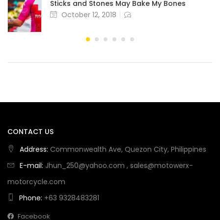
Sticks and Stones May Bake My Bones
October 12, 2018
CONTACT US
Address:
Commonwealth Ave, Quezon City, Philippines
E-mail:
Jhun_250@yahoo.com
,
sales@motowerx-
motorcycle.com
Phone:
+63 9328483281
Facebook